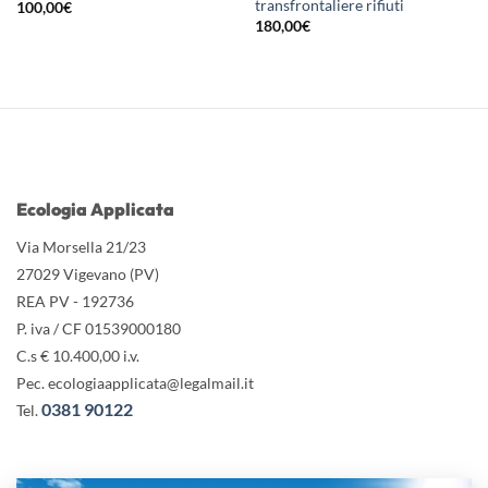
transfrontaliere rifiuti
100,00
€
180,00
€
Ecologia Applicata
Via Morsella 21/23
27029 Vigevano (PV)
REA PV - 192736
P. iva / CF 01539000180
C.s € 10.400,00 i.v.
Pec. ecologiaapplicata@legalmail.it
0381 90122
Tel.