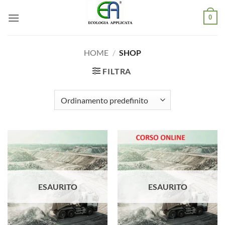
Salta
0
ai
contenuti
HOME
/
SHOP
FILTRA
ESAURITO
ESAURITO